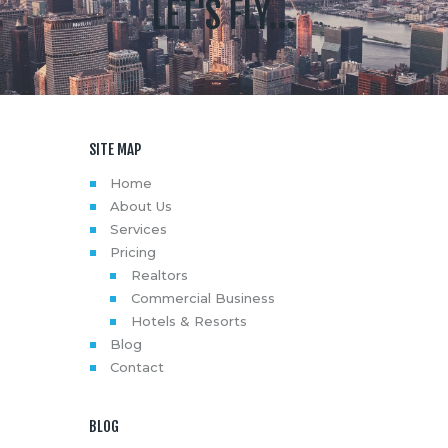
LET'S FLY...
SITE MAP
Home
About Us
Services
Pricing
Realtors
Commercial Business
Hotels & Resorts
Blog
Contact
BLOG