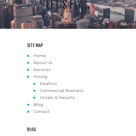
LET'S FLY...
SITE MAP
Home
About Us
Services
Pricing
Realtors
Commercial Business
Hotels & Resorts
Blog
Contact
BLOG